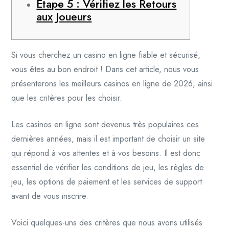
Étape 5 : Vérifiez les Retours
aux Joueurs
Si vous cherchez un casino en ligne fiable et sécurisé,
vous êtes au bon endroit ! Dans cet article, nous vous
présenterons les meilleurs casinos en ligne de 2026, ainsi
que les critères pour les choisir.
Les casinos en ligne sont devenus très populaires ces
dernières années, mais il est important de choisir un site
qui répond à vos attentes et à vos besoins. Il est donc
essentiel de vérifier les conditions de jeu, les règles de
jeu, les options de paiement et les services de support
avant de vous inscrire.
Voici quelques-uns des critères que nous avons utilisés