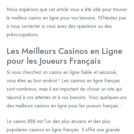
Nous espérons que cet article vous a été utile pour trouver
le meilleur casino en ligne pour vos besoins. N’hésitez pas
à nous contacter si vous avez des questions ou des
préoccupations.
Les Meilleurs Casinos en Ligne
pour les Joueurs Français
Si vous cherchez un casino en ligne fiable et sécurisé,
vous êtes au bon endroit ! Les casinos en ligne français
sont nombreux, mais il est important de choisir un site qui
répond à vos attentes et à vos besoins. Voici quelques-uns
des meilleurs casinos en ligne pour les joueurs français :
Le casino 888 est l’un des plus anciens et des plus
populaires casinos en ligne français. Il offre une grande