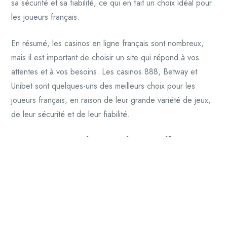
sa sécurité et sa fiabilité, ce qui en fait un choix idéal pour
les joueurs français.
En résumé, les casinos en ligne français sont nombreux,
mais il est important de choisir un site qui répond à vos
attentes et à vos besoins. Les casinos 888, Betway et
Unibet sont quelques-uns des meilleurs choix pour les
joueurs français, en raison de leur grande variété de jeux,
de leur sécurité et de leur fiabilité.
Comment Choisir le Meilleur
Casino en Ligne pour Vous
Il est essentiel de choisir un casino en ligne fiable et
sécurisé pour vous garantir une expérience de jeu
agréable et sécurisée. Voici quelques conseils pour vous
aider à faire le bon choix :