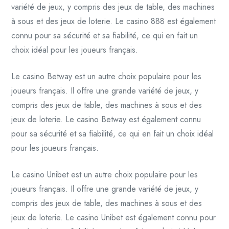
variété de jeux, y compris des jeux de table, des machines
à sous et des jeux de loterie. Le casino 888 est également
connu pour sa sécurité et sa fiabilité, ce qui en fait un
choix idéal pour les joueurs français.
Le casino Betway est un autre choix populaire pour les
joueurs français. Il offre une grande variété de jeux, y
compris des jeux de table, des machines à sous et des
jeux de loterie. Le casino Betway est également connu
pour sa sécurité et sa fiabilité, ce qui en fait un choix idéal
pour les joueurs français.
Le casino Unibet est un autre choix populaire pour les
joueurs français. Il offre une grande variété de jeux, y
compris des jeux de table, des machines à sous et des
jeux de loterie. Le casino Unibet est également connu pour