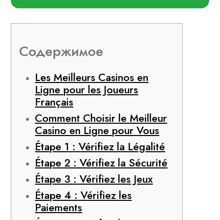
Содержимое
Les Meilleurs Casinos en
Ligne pour les Joueurs
Français
Comment Choisir le Meilleur
Casino en Ligne pour Vous
Étape 1 : Vérifiez la Légalité
Étape 2 : Vérifiez la Sécurité
Étape 3 : Vérifiez les Jeux
Étape 4 : Vérifiez les
Paiements