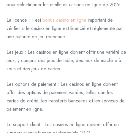
pour sélectionner les meilleurs casinos en ligne de 2026 :
La licence : Il est
bonus casino en ligne
important de
vérifier si le casino en ligne est licencié et réglementé par
une autorité de jeu reconnue.
Les jeux : Les casinos en ligne doivent offrir une variété de
jeux, y compris des jeux de table, des jeux de machine à
sous et des jeux de cartes.
Les options de paiement : Les casinos en ligne doivent
offrir des options de paiement variées, telles que les
cartes de crédit, les transferts bancaires et les services de
paiement en ligne.
Le support client : Les casinos en ligne doivent offrir un
support client efficace et disponible 24/7.