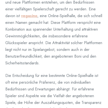
und neue Plattformen entstehen, um den Bedürfnissen
einer vielfältigen Spielerschaft gerecht zu werden. Eine
davon ist
vegasino
, eine Online-Spielhalle, die sich schnell
einen Namen gemacht hat. Diese Plattform verspricht eine
Kombination aus spannender Unterhaltung und attraktiven
Gewinnmöglichkeiten, die insbesondere erfahrene
Glücksspieler anspricht. Die Attraktivität solcher Plattformen
liegt nicht nur im Spielangebot, sondern auch in der
Benutzerfreundlichkeit, den angebotenen Boni und den
Sicherheitsstandards.
Die Entscheidung für eine bestimmte Online-Spielhalle ist
oft eine persönliche Präferenz, die von individuellen
Bedürfnissen und Erwartungen abhängt. Für erfahrene
Spieler sind Aspekte wie die Vielfalt der angebotenen
Spiele, die Höhe der Auszahlungsquoten, die Transparenz