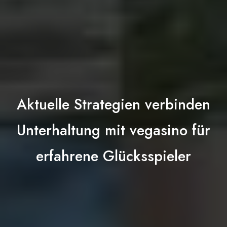
Aktuelle Strategien verbinden
Unterhaltung mit vegasino für
erfahrene Glücksspieler