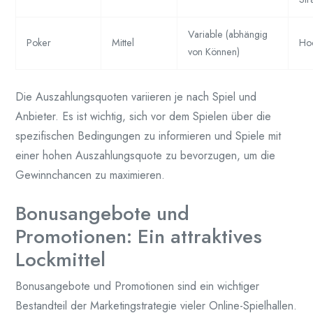
Variable (abhängig
Poker
Mittel
Ho
von Können)
Die Auszahlungsquoten variieren je nach Spiel und
Anbieter. Es ist wichtig, sich vor dem Spielen über die
spezifischen Bedingungen zu informieren und Spiele mit
einer hohen Auszahlungsquote zu bevorzugen, um die
Gewinnchancen zu maximieren.
Bonusangebote und
Promotionen: Ein attraktives
Lockmittel
Bonusangebote und Promotionen sind ein wichtiger
Bestandteil der Marketingstrategie vieler Online-Spielhallen.