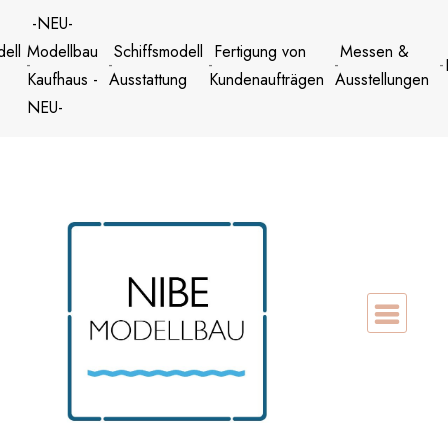
Zum
-NEU-
Inhalt
dell
Modellbau
Schiffsmodell
Fertigung von
Messen &
springen
Kaufhaus -
Ausstattung
Kundenaufträgen
Ausstellungen
NEU-