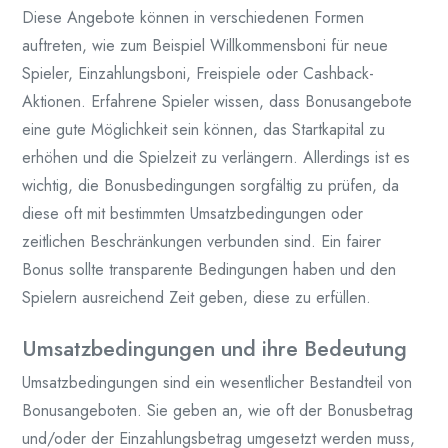
Diese Angebote können in verschiedenen Formen
auftreten, wie zum Beispiel Willkommensboni für neue
Spieler, Einzahlungsboni, Freispiele oder Cashback-
Aktionen. Erfahrene Spieler wissen, dass Bonusangebote
eine gute Möglichkeit sein können, das Startkapital zu
erhöhen und die Spielzeit zu verlängern. Allerdings ist es
wichtig, die Bonusbedingungen sorgfältig zu prüfen, da
diese oft mit bestimmten Umsatzbedingungen oder
zeitlichen Beschränkungen verbunden sind. Ein fairer
Bonus sollte transparente Bedingungen haben und den
Spielern ausreichend Zeit geben, diese zu erfüllen.
Umsatzbedingungen und ihre Bedeutung
Umsatzbedingungen sind ein wesentlicher Bestandteil von
Bonusangeboten. Sie geben an, wie oft der Bonusbetrag
und/oder der Einzahlungsbetrag umgesetzt werden muss,