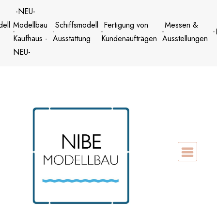
Zum
-NEU-
Inhalt
dell
Modellbau
Schiffsmodell
Fertigung von
Messen &
springen
Kaufhaus -
Ausstattung
Kundenaufträgen
Ausstellungen
NEU-