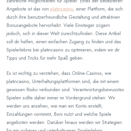
zahlreiche Möglichkeiten für Spieler. Eines der beliebteren
Angebote ist das von
platincasino
, einer Plattform, die sich
durch ihre benutzerfreundliche Gestaltung und attraktiven
Bonusangebote hervorhebt. Viele Einsteiger zögern
jedoch, sich in dieser Welt zurechtzufinden. Diese Artikel
soll dir helfen, einen einfachen Zugang zu finden und das
Spielerlebnis bei
platincasino
zu optimieren, indem wir dir
Tipps und Tricks für mehr Spaß geben.
Es ist wichtig zu verstehen, dass Online-Casinos, wie
platincasino
, Unterhaltungsplattformen sind, die mit einem
gewissen Risiko verbunden sind. Verantwortungsbewusstes
Spielen sollte daher immer im Vordergrund stehen. Wir
werden uns ansehen, wie man ein Konto erstellt,
Einzahlungen vornimmt, Boni nutzt und welche Spiele
angeboten werden. Darüber hinaus werden wir Strategien
für ein sicheres und unterhaltsames Spielerlebnis