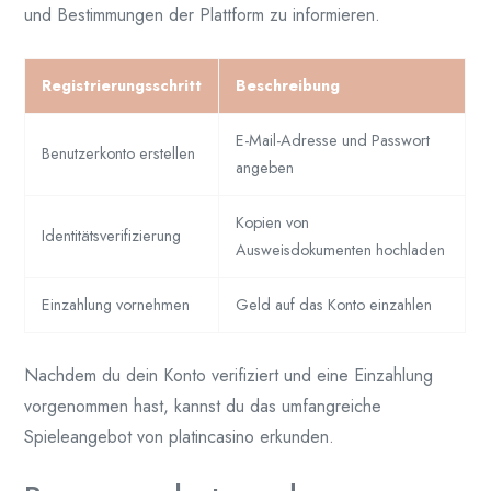
und Bestimmungen der Plattform zu informieren.
Registrierungsschritt
Beschreibung
E-Mail-Adresse und Passwort
Benutzerkonto erstellen
angeben
Kopien von
Identitätsverifizierung
Ausweisdokumenten hochladen
Einzahlung vornehmen
Geld auf das Konto einzahlen
Nachdem du dein Konto verifiziert und eine Einzahlung
vorgenommen hast, kannst du das umfangreiche
Spieleangebot von
platincasino
erkunden.