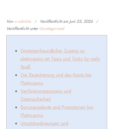
Von –
admlnlx
Veröffentlicht am
Juni 25, 2026
Veröffentlicht unter
Uncategorized
Einsteigerfreundlicher Zugang zu
platincasino mit Tipps und Tricks für mehr
Spaß
Die Registrierung und das Konto bei
Platincasino
Verifizierungsprozess und
Datensicherheit
Bonusangebote und Promotionen bei
Platincasino
Umsatzbedingungen und