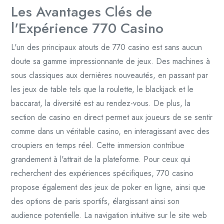
Les Avantages Clés de
l'Expérience 770 Casino
L'un des principaux atouts de 770 casino est sans aucun
doute sa gamme impressionnante de jeux. Des machines à
sous classiques aux dernières nouveautés, en passant par
les jeux de table tels que la roulette, le blackjack et le
baccarat, la diversité est au rendez-vous. De plus, la
section de casino en direct permet aux joueurs de se sentir
comme dans un véritable casino, en interagissant avec des
croupiers en temps réel. Cette immersion contribue
grandement à l'attrait de la plateforme. Pour ceux qui
recherchent des expériences spécifiques, 770 casino
propose également des jeux de poker en ligne, ainsi que
des options de paris sportifs, élargissant ainsi son
audience potentielle. La navigation intuitive sur le site web