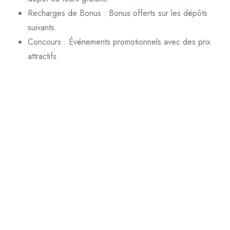
Recharges de Bonus : Bonus offerts sur les dépôts
suivants.
Concours : Événements promotionnels avec des prix
attractifs.
Programme de Fidélité : Récompenses pour les
joueurs réguliers.
L'utilisation stratégique des bonus et des promotions peut
considérablement améliorer votre expérience de jeu sur
770 casino. N'oubliez pas de lire attentivement les
conditions générales et de choisir les jeux qui contribuent
le plus à la réalisation des conditions de mise.
Les Méthodes de Paiement
Disponibles sur 770 Casino
La commodité et la sécurité des méthodes de paiement