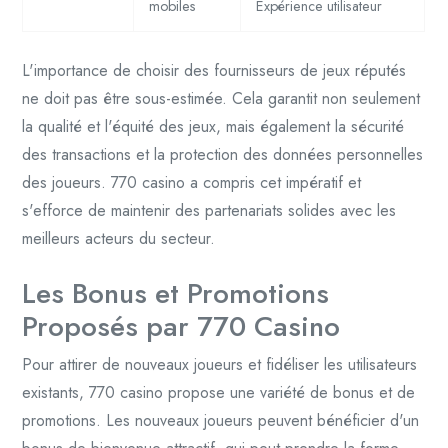
mobiles
Expérience utilisateur
L'importance de choisir des fournisseurs de jeux réputés
ne doit pas être sous-estimée. Cela garantit non seulement
la qualité et l'équité des jeux, mais également la sécurité
des transactions et la protection des données personnelles
des joueurs. 770 casino a compris cet impératif et
s'efforce de maintenir des partenariats solides avec les
meilleurs acteurs du secteur.
Les Bonus et Promotions
Proposés par 770 Casino
Pour attirer de nouveaux joueurs et fidéliser les utilisateurs
existants, 770 casino propose une variété de bonus et de
promotions. Les nouveaux joueurs peuvent bénéficier d'un