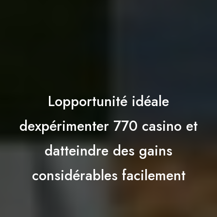
Lopportunité idéale
dexpérimenter 770 casino et
datteindre des gains
considérables facilement