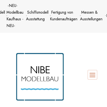
Zum
-NEU-
Inhalt
dell
Modellbau
Schiffsmodell
Fertigung von
Messen &
springen
Kaufhaus -
Ausstattung
Kundenaufträgen
Ausstellungen
NEU-