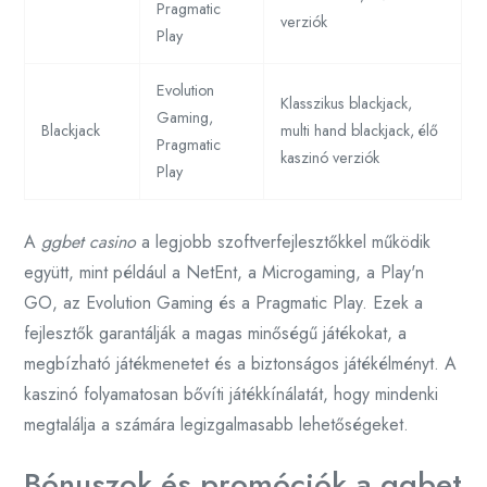
Pragmatic
verziók
Play
Evolution
Klasszikus blackjack,
Gaming,
Blackjack
multi hand blackjack, élő
Pragmatic
kaszinó verziók
Play
A
ggbet casino
a legjobb szoftverfejlesztőkkel működik
együtt, mint például a NetEnt, a Microgaming, a Play'n
GO, az Evolution Gaming és a Pragmatic Play. Ezek a
fejlesztők garantálják a magas minőségű játékokat, a
megbízható játékmenetet és a biztonságos játékélményt. A
kaszinó folyamatosan bővíti játékkínálatát, hogy mindenki
megtalálja a számára legizgalmasabb lehetőségeket.
Bónuszok és promóciók a ggbet