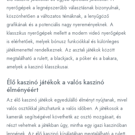
nyerőgépek a legnépszerűbb választásnak bizonyulnak,
köszönhetően a változatos témáknak, a lenyűgöző
grafikának és a potenciális nagy nyereményeknek. A
klasszikus nyerőgépek mellett a modern videó nyerőgépek
is elérhetőek, melyek bónusz funkciókkal és különleges
játékmenettel rendelkeznek. Az asztali játékok között
megtalálható a rulett, a blackjack, a póker és a bakara,
amelyek a kaszinó klasszikusai.
Élő kaszinó játékok a valós kaszinó
élményéért
Az élő kaszinó játékok egyedülálló élményt nyújtanak, mivel
valós osztókkal játszhatunk a valós időben. A játékosok a
kamerák segítségével követhetik az osztó mozgásait, és
részt vehetnek a játékban úgy, mintha egy igazi kaszinóban
lennének. Az élő kaszinó kínálatában megtalálható a rulett,