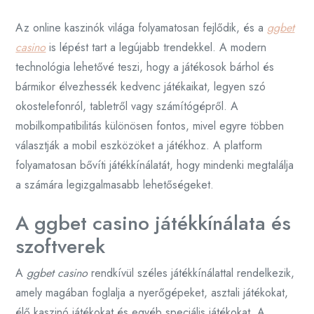
Az online kaszinók világa folyamatosan fejlődik, és a
ggbet
casino
is lépést tart a legújabb trendekkel. A modern
technológia lehetővé teszi, hogy a játékosok bárhol és
bármikor élvezhessék kedvenc játékaikat, legyen szó
okostelefonról, tabletről vagy számítógépről. A
mobilkompatibilitás különösen fontos, mivel egyre többen
választják a mobil eszközöket a játékhoz. A platform
folyamatosan bővíti játékkínálatát, hogy mindenki megtalálja
a számára legizgalmasabb lehetőségeket.
A ggbet casino játékkínálata és
szoftverek
A
ggbet casino
rendkívül széles játékkínálattal rendelkezik,
amely magában foglalja a nyerőgépeket, asztali játékokat,
élő kaszinó játékokat és egyéb speciális játékokat. A