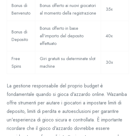
Bonus di
Bonus offerto ai nuovi giocatori
35x
Benvenuto
al momento della registrazione
Bonus offerto in base
Bonus di
all'importo del deposito
40x
Deposito
effettuato
Free
Giri gratuiti su determinate slot
30x
Spins
machine
La gestione responsabile del proprio budget è
fondamentale quando si gioca d'azzardo online. Wazamba
offre strumenti per aiutare i giocatori a impostare limiti di
deposito, limiti di perdita e autoesclusioni per garantire
un'esperienza di gioco sicura e controllata. È importante
ricordare che il gioco d'azzardo dovrebbe essere