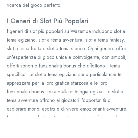
ricerca del gioco perfetto.
I Generi di Slot Più Popolari
I generi di slot più popolari su Wazamba includono slot a
tema egiziano, slot a tema avventura, slot a tema fantasy,
slot a tema frutta e slot a tema storico. Ogni genere offre
un'esperienza di gioco unica e coinvolgente, con simboli,
effetti sonori e funzionalità bonus che riflettono il tema
specifico. Le slot a tema egiziano sono particolarmente
apprezzate per la loro grafica sfarzosa e le loro
funzionalità bonus ispirate alla mitologia egizia. Le slot a
tema avventura offrono ai giocatori l'opportunità di
esplorare mondi esotici e di vivere emozionanti avventure.
Le slot a tema fantasy trasportano i giocatori in mondi
magici e pieni di creature fantastiche.