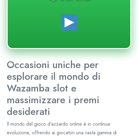
Occasioni uniche per
esplorare il mondo di
Wazamba slot e
massimizzare i premi
desiderati
Il mondo del gioco d'azzardo online è in continua
evoluzione, offrendo ai giocatori una vasta gamma di