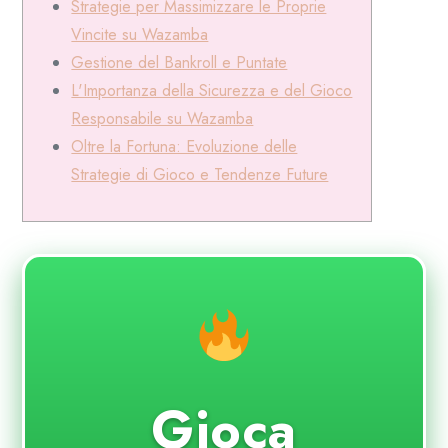
Strategie per Massimizzare le Proprie
Vincite su Wazamba
Gestione del Bankroll e Puntate
L'Importanza della Sicurezza e del Gioco
Responsabile su Wazamba
Oltre la Fortuna: Evoluzione delle
Strategie di Gioco e Tendenze Future
Gioca