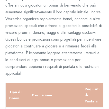
offre ai nuovi giocatori un bonus di benvenuto che può
aumentare significativamente il loro capitale iniziale. Inoltre,
Wazamba organizza regolarmente tornei, concorsi e altre
promozioni speciali che offrono ai giocatori la possibilità di
vincere premi in denaro, viaggi e altri vantaggi esclusivi.
Questi bonus e promozioni sono progettati per incentivare i
giocatori a continuare a giocare e a rimanere fedeli alla
piattaforma. È importante leggere attentamente i termini e
le condizioni di ogni bonus e promozione per
comprendere appieno i requisiti di puntata e le restrizioni
applicabili.
Requisiti
Tipo di
Descrizione
di
Bonus
Puntata