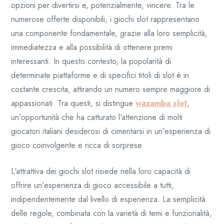
opzioni per divertirsi e, potenzialmente, vincere. Tra le
numerose offerte disponibili, i giochi slot rappresentano
una componente fondamentale, grazie alla loro semplicità,
immediatezza e alla possibilità di ottenere premi
interessanti. In questo contesto, la popolarità di
determinate piattaforme e di specifici titoli di slot è in
costante crescita, attirando un numero sempre maggiore di
appassionati. Tra questi, si distingue
wazamba slot
,
un'opportunità che ha catturato l'attenzione di molti
giocatori italiani desiderosi di cimentarsi in un'esperienza di
gioco coinvolgente e ricca di sorprese.
L'attrattiva dei giochi slot risiede nella loro capacità di
offrire un'esperienza di gioco accessibile a tutti,
indipendentemente dal livello di esperienza. La semplicità
delle regole, combinata con la varietà di temi e funzionalità,